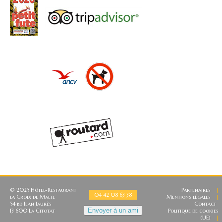
© 2025 Hôtel-Restaurant
Partenaires
|
04 42 08 63 38
la Croix de Malte
Mentions légales
|
54 bd Jean Jaurès
Contact
Envoyer à un ami
13 600 La Citotat
Politique de cookies
(UE)
|